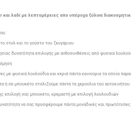
r και λαδί με λεπτομέρειες απο υπέροχα ξύλινα διακοσμητικ
αι:
το στυλ και το γούστο του ζευγάριου
λησίας δυνατότητα επιλογής με ανθοσυνθέσεις από φυσικά λουλού
όσμηση
ς με φυσικά λουλούδια και κεριά πάντα καινούρια τα οποία παρα
τα ή σε μπουκέτο στολιζούμε πάντα τα χερούλια του αυτοκινήτου
ης επιλογή σας μπουκέτο, κρεμαστή με επιλογή λουλουδιών
 δυνατότητα να σας προσφέρουμε πάντα μοναδικές και πρωτότυπε