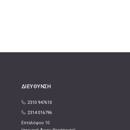
ΔΙΕΎΘΥΝΣΗ
2310 947610
2314 016796
Επταλόφου 10