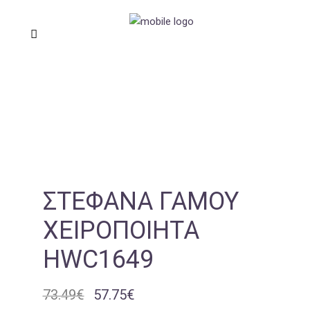
ΣΤΈΦΑΝΑ ΓΆΜΟΥ
ΧΕΙΡΟΠΟΊΗΤΑ
HWC1649
73.49
€
57.75
€
Original
Η