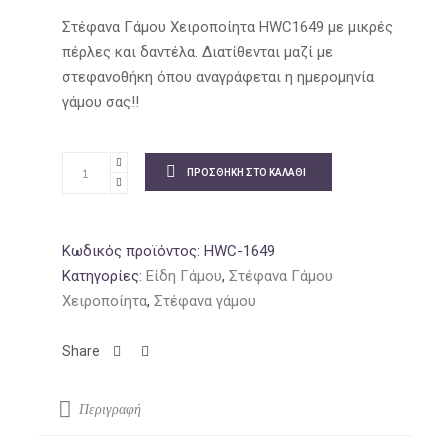
price
τρέχουσα
was:
τιμή
Στέφανα Γάμου Χειροποίητα HWC1649 με μικρές
73.49€.
είναι:
πέρλες και δαντέλα. Διατίθενται μαζί με
57.75€.
στεφανοθήκη όπου αναγράφεται η ημερομηνία
γάμου σας!!
ΠΡΟΣΘΉΚΗ ΣΤΟ ΚΑΛΆΘΙ
Κωδικός προϊόντος:
HWC-1649
Κατηγορίες:
Είδη Γάμου
,
Στέφανα Γάμου
Χειροποίητα
,
Στέφανα γάμου
Περιγραφή