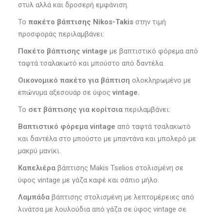
στυλ αλλά και δροσερή εμφάνιση.
Το
πακέτο βάπτισης Nikos-Takis
στην τιμή
προσφοράς περιλαμβάνει:
Πακέτο βάπτισης vintage
με βαπτιστικό φόρεμα από
ταφτά τσαλακωτό και μπούστο από δαντέλα.
Οικονομικό πακέτο για βάπτιση
ολοκληρωμένο με
επώνυμα αξεσουάρ σε ύφος
vintage.
Το
σετ βάπτισης για κορίτσια
περιλαμβάνει:
Βαπτιστικό φόρεμα vintage
από ταφτά τσαλακωτό
και δαντέλα στο μπούστο με μπαντάνα και μπολερό με
μακρύ μανίκι.
Καπελιέρα
βάπτισης Makis Tselios στολισμένη σε
ύφος vintage με γάζα καφέ και σάπιο μήλο.
Λαμπάδα
βάπτισης στολισμένη με λεπτομέρειες από
λινάτσα με λουλούδια από γάζα σε ύφος vintage σε