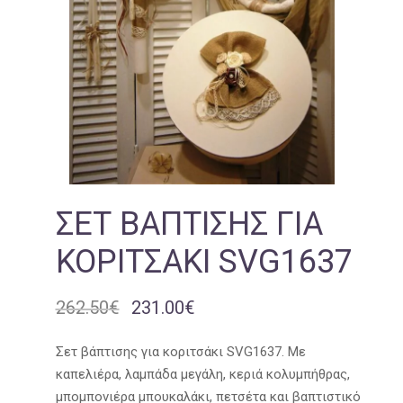
ΣΕΤ ΒΆΠΤΙΣΗΣ ΓΙΑ
ΚΟΡΙΤΣΆΚΙ SVG1637
262.50
€
231.00
€
Original
Η
price
τρέχουσα
was:
τιμή
Σετ βάπτισης για κοριτσάκι SVG1637. Με
262.50€.
είναι:
καπελιέρα, λαμπάδα μεγάλη, κεριά κολυμπήθρας,
231.00€.
μπομπονιέρα μπουκαλάκι, πετσέτα και βαπτιστικό