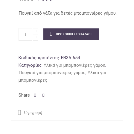
price
τρέχουσα
was:
τιμή
Πουγκί από γάζα για δετές μπομπονιέρες γάμου.
1.55€.
είναι:
1.36€.
ΠΡΟΣΘΉΚΗ ΣΤΟ ΚΑΛΆΘΙ
Κωδικός προϊόντος:
EB35-654
Κατηγορίες:
Υλικά για μπομπονιέρες γάμου
,
Πουγκιά για μπομπονιέρες γάμου
,
Υλικά για
μπομπονιέρες
Περιγραφή