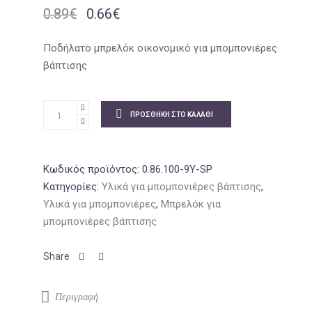
0.89
€
0.66
€
Original
Η
price
τρέχουσα
was:
τιμή
Ποδήλατο μπρελόκ οικονομικό για μπομπονιέρες
0.89€.
είναι:
βάπτισης
0.66€.
ΠΡΟΣΘΉΚΗ ΣΤΟ ΚΑΛΆΘΙ
Κωδικός προϊόντος:
0.86.100-9Y-SP
Κατηγορίες:
Υλικά για μπομπονιέρες βάπτισης
,
Υλικά για μπομπονιέρες
,
Μπρελόκ για
μπομπονιέρες βάπτισης
Περιγραφή