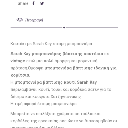
Περιγραφή
Κουτάκι με Sarah Key έτοιμη μπομπονιέρα
Sarah Kay μπομπονιέρες βάπτισης κουτάκια
σε
vintage
στυλ μια πολύ όμορφη και ρομαντική
πρόταση.Όμορφη
μπομπονιέρα βάπτισης ιδανική για
κορίτσια
.
Η
μπομπονιέρα βάπτισης
κουτί Sarah Kay
περιλαμβάνει: κουτί, τούλι και κορδέλα σατέν για το
δέσιμο και κουφέτα Χατζηγιαννάκης.
Η τιμή αφορά έτοιμη μπομπονιέρα.
Μπορείτε νε επιλέξετε χρώματα σε τούλια και
κορδέλες της αρεσκείας σας ώστε να διακοσμηθούν οι
μπομπονιέρες όπως θέλετε.