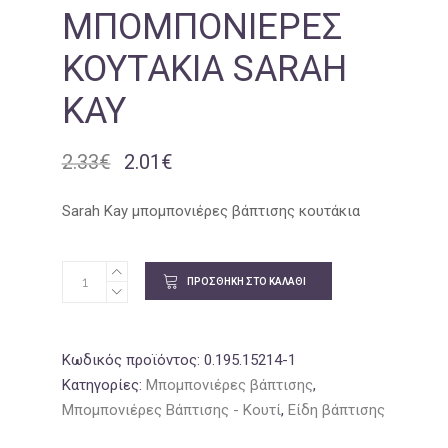
ΜΠΟΜΠΟΝΙΈΡΕΣ
ΚΟΥΤΆΚΙΑ SARAH
KAY
2.33
€
2.01
€
Original
Η
price
τρέχουσα
was:
τιμή
Sarah Kay μπομπονιέρες βάπτισης κουτάκια
2.33€.
είναι:
2.01€.
ΠΡΟΣΘΉΚΗ ΣΤΟ ΚΑΛΆΘΙ
Κωδικός προϊόντος:
0.195.15214-1
Κατηγορίες:
Μπομπονιέρες βάπτισης
,
Μπομπονιέρες Βάπτισης - Κουτί
,
Είδη βάπτισης