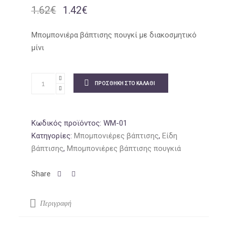
1.62
€
1.42
€
Original
Η
price
τρέχουσα
was:
τιμή
Μπομπονιέρα βάπτισης πουγκί με διακοσμητικό
1.62€.
είναι:
μίνι
1.42€.
ΠΡΟΣΘΉΚΗ ΣΤΟ ΚΑΛΆΘΙ
Κωδικός προϊόντος:
WM-01
Κατηγορίες:
Μπομπονιέρες βάπτισης
,
Είδη
βάπτισης
,
Μπομπονιέρες βάπτισης πουγκιά
Περιγραφή