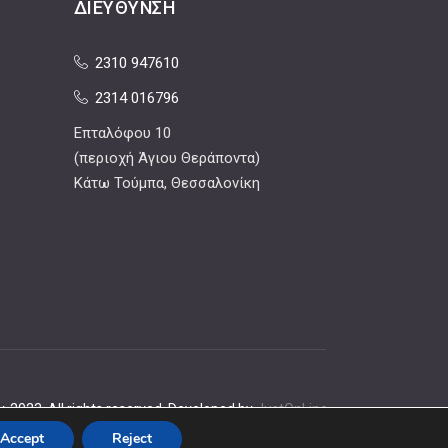
ΔΙΕΎΘΥΝΣΗ
2310 947610
2314 016796
Επταλόφου 10
(περιοχή Άγιου Θεράποντα)
Κάτω Τούμπα, Θεσσαλονίκη
, 2023. All rights reserved. Developed by
JustOnLine
Accept
Reject