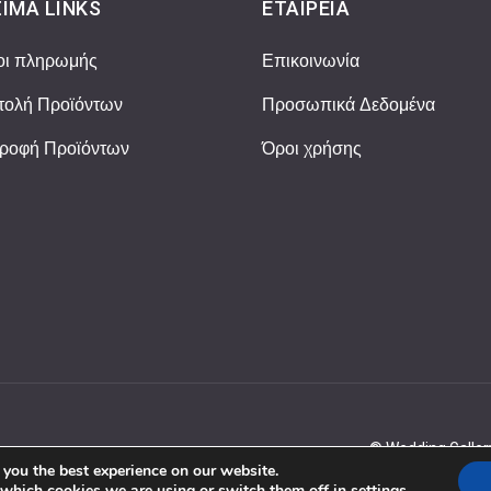
ΙΜΑ LINKS
ΕΤΑΙΡΕΊΑ
οι πληρωμής
Επικοινωνία
ολή Προϊόντων
Προσωπικά Δεδομένα
ροφή Προϊόντων
Όροι χρήσης
© Wedding Gallery
 you the best experience on our website.
 which cookies we are using or switch them off in
settings
.