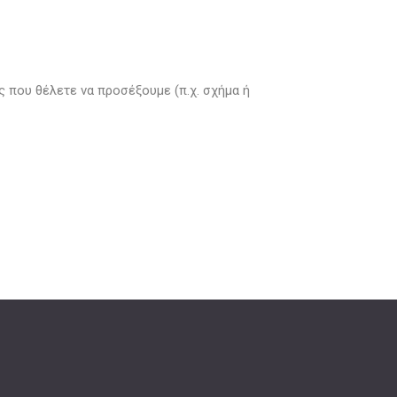
 που θέλετε να προσέξουμε (π.χ. σχήμα ή