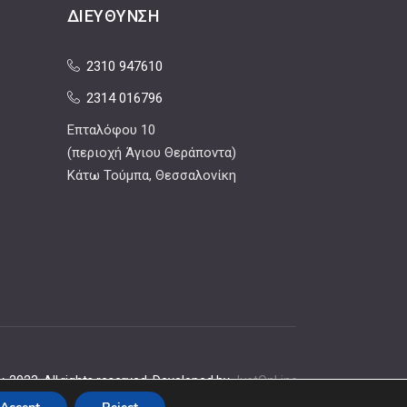
ΔΙΕΎΘΥΝΣΗ
2310 947610
2314 016796
Επταλόφου 10
(περιοχή Άγιου Θεράποντα)
Κάτω Τούμπα, Θεσσαλονίκη
, 2023. All rights reserved. Developed by
JustOnLine