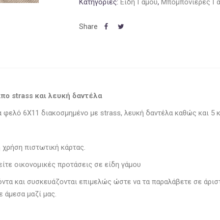
Κατηγορίες:
Είδη Γάμου
,
Μπομπονιέρες Γ
πο strass και λευκή δαντέλα
α φελό 6Χ11 διακοσμημένο με strass, λευκή δαντέλα καθώς και 5
η χρήση πιστωτική κάρτας.
είτε οικονομικές προτάσεις σε είδη γάμου
ϊόντα και συσκευάζονται επιμελώς ώστε να τα παραλάβετε σε άρι
 άμεσα μαζί μας.