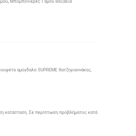
άμου
,
Μπομπονιέρες Γάμου Βαζάκια
 κουφέτα αμύγδαλο SUPREME Χατζηγιαννάκης,
στη κατάσταση. Σε περίπτωση προβλήματος κατά