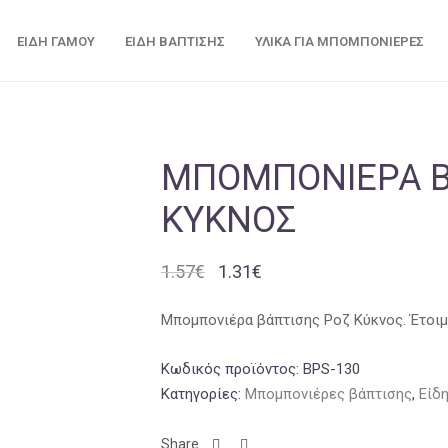
ΕΊΔΗ ΓΆΜΟΥ
ΕΊΔΗ ΒΆΠΤΙΣΗΣ
ΥΛΙΚΆ ΓΙΑ ΜΠΟΜΠΟΝΙΈΡΕΣ
ΜΠΟΜΠΟΝΙΈΡΑ Β
ΚΎΚΝΟΣ
Original
Η
1.57
€
1.31
€
price
τρέχουσα
was:
τιμή
Μπομπονιέρα βάπτισης Ροζ Κύκνος. Έτοιμη
1.57€.
είναι:
Κωδικός προϊόντος:
1.31€.
BPS-130
Κατηγορίες:
Μπομπονιέρες βάπτισης
,
Είδ