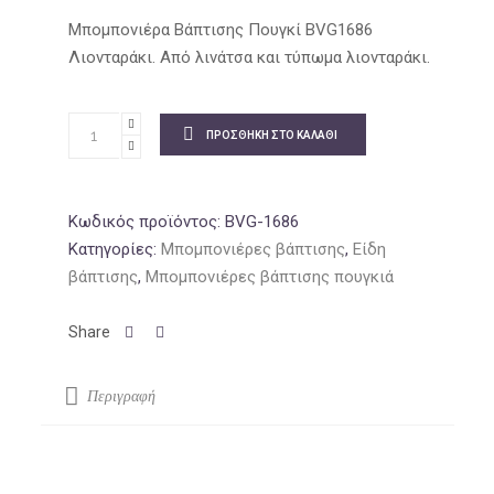
price
τρέχουσα
was:
τιμή
Μπομπονιέρα Βάπτισης Πουγκί BVG1686
2.21€.
είναι:
Λιονταράκι. Από λινάτσα και τύπωμα λιονταράκι.
1.94€.
ΠΡΟΣΘΉΚΗ ΣΤΟ ΚΑΛΆΘΙ
Κωδικός προϊόντος:
BVG-1686
Κατηγορίες:
Μπομπονιέρες βάπτισης
,
Είδη
βάπτισης
,
Μπομπονιέρες βάπτισης πουγκιά
Περιγραφή