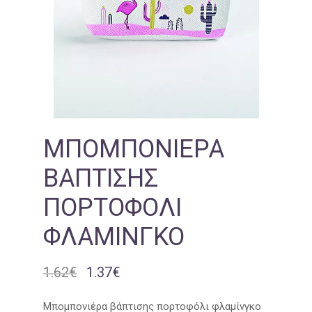
ΜΠΟΜΠΟΝΙΈΡΑ
ΒΆΠΤΙΣΗΣ
ΠΟΡΤΟΦΌΛΙ
ΦΛΑΜΊΝΓΚΟ
1.62
€
1.37
€
Original
Η
price
τρέχουσα
was:
τιμή
Μπομπονιέρα βάπτισης πορτοφόλι φλαμίνγκο