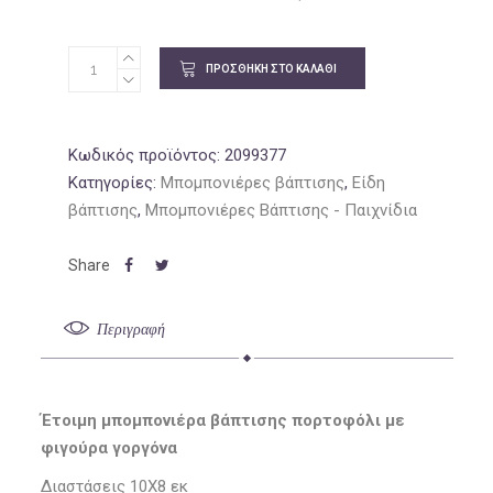
1.62€.
είναι:
1.37€.
ΠΡΟΣΘΉΚΗ ΣΤΟ ΚΑΛΆΘΙ
Κωδικός προϊόντος:
2099377
Κατηγορίες:
Μπομπονιέρες βάπτισης
,
Είδη
βάπτισης
,
Μπομπονιέρες Βάπτισης - Παιχνίδια
Περιγραφή
Έτοιμη μπομπονιέρα βάπτισης πορτοφόλι με
φιγούρα γοργόνα
Διαστάσεις 10Χ8 εκ