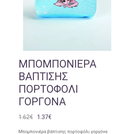
ΜΠΟΜΠΟΝΙΈΡΑ
ΒΆΠΤΙΣΗΣ
ΠΟΡΤΟΦΌΛΙ
ΓΟΡΓΌΝΑ
1.62
€
1.37
€
Original
Η
price
τρέχουσα
was:
τιμή
Μπομπονιέρα βάπτισης πορτοφόλι γοργόνα