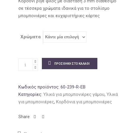
was:
τιμή
Κορδόνι ριγέ φλος με διάσταση 3 mm διαθέσιμο
12.70€.
είναι:
σε τέσσερα χρώματα ιδανικά για το στολίσμο
9.66€.
μπομπονιέρες και ευχαριστήριες κάρτες
Χρώματα
ΠΡΟΣΘΉΚΗ ΣΤΟ ΚΑΛΆΘΙ
Κωδικός προϊόντος:
60-239-R-EB
Κατηγορίες:
Υλικά για μπομπονιέρες γάμου
,
Υλικά
για μπομπονιέρες
,
Κορδόνια για μπομπονιέρες