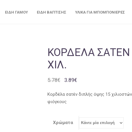
ΕΊΔΗ ΓΆΜΟΥ
ΕΊΔΗ ΒΆΠΤΙΣΗΣ
ΥΛΙΚΆ ΓΙΑ ΜΠΟΜΠΟΝΙΈΡΕΣ
ΚΟΡΔΈΛΑ ΣΑΤΈΝ 
ΧΙΛ.
Original
Η
5.78
€
3.89
€
price
τρέχουσα
was:
τιμή
Κορδέλα σατέν διπλής όψης 15 χιλιοστώ
5.78€.
είναι:
φιόγκους
3.89€.
Χρώματα