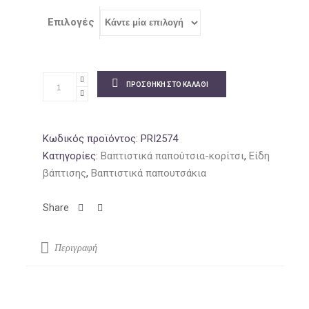
52.40€.
Επιλογές
ΠΡΟΣΘΉΚΗ ΣΤΟ ΚΑΛΆΘΙ
Κωδικός προϊόντος:
PRI2574
Κατηγορίες:
Βαπτιστικά παπούτσια-κορίτσι
,
Είδη
βάπτισης
,
Βαπτιστικά παπουτσάκια
Περιγραφή