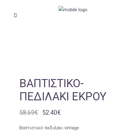
ΒΑΠΤΙΣΤΙΚΌ-
ΠΕΔΙΛΆΚΙ ΕΚΡΟΎ
58.69
€
52.40
€
Original
Η
price
τρέχουσα
was:
τιμή
Βαπτιστικό πεδιλάκι vintage
58.69€.
είναι: