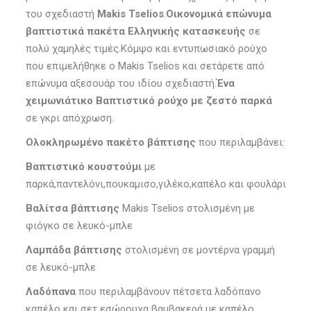
του σχεδιαστή
Makis Tselios
.
Οικονομικά επώνυμα
βαπτιστικά πακέτα Ελληνικής κατασκευής
σε
πολύ χαμηλές τιμές.Κόμψο και εντυπωσιακό ρούχο
που επιμελήθηκε ο Makis Tselios και σετάρετε από
επώνυμα αξεσουάρ του ιδίου σχεδιαστή.
Ένα
χειμωνιάτικο Βαπτιστικό ρούχο με ζεστό παρκά
σε γκρι απόχρωση.
Ολοκληρωμένο πακέτο βάπτισης
που περιλαμβάνει:
Βαπτιστικό κουστούμι
με
παρκά,παντελόνι,πουκαμισο,γιλέκο,καπέλο και φουλάρι
Βαλίτσα βάπτισης
Makis Tselios στολισμένη με
φιόγκο σε λευκό-μπλε
Λαμπάδα βάπτισης
στολισμένη σε μοντέρνα γραμμή
σε λευκό-μπλε
Λαδόπανα
που περιλαμβάνουν πέτσετα λαδόπανο
καπέλο και σετ εσώρουχα βαμβακερά με καπέλο