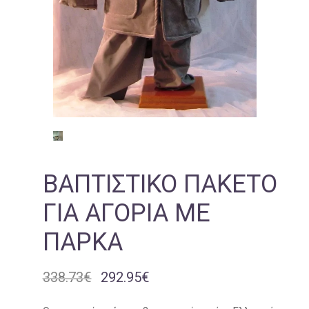
ΒΑΠΤΙΣΤΙΚΌ ΠΑΚΈΤΟ
ΓΙΑ ΑΓΌΡΙΑ ΜΕ
ΠΑΡΚΆ
338.73
€
292.95
€
Original
Η
price
τρέχουσα