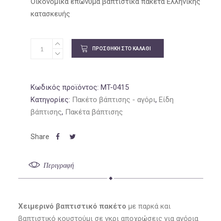
was:
τιμή
Οικονομικά επώνυμα βαπτιστικά πακέτα Ελληνικής
338.73€.
είναι:
κατασκευής
292.95€.
ΠΡΟΣΘΉΚΗ ΣΤΟ ΚΑΛΆΘΙ
Κωδικός προϊόντος:
MT-0415
Κατηγορίες:
Πακέτο βάπτισης - αγόρι
,
Είδη
βάπτισης
,
Πακέτα βάπτισης
Περιγραφή
Χειμερινό βαπτιστικό πακέτο
με παρκά και
βαπτιστικό κουστούμι σε γκρι αποχρώσεις για αγόρια