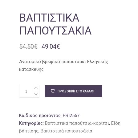
ΒΑΠΤΙΣΤΙΚΆ
ΠΑΠΟΥΤΣΆΚΙΑ
54.50
€
49.04
€
Original
Η
price
τρέχουσα
was:
τιμή
Ανατομικό βρεφικό παπουτσάκι Ελληνικής
54.50€.
είναι:
κατασκευής
49.04€.
ΠΡΟΣΘΉΚΗ ΣΤΟ ΚΑΛΆΘΙ
Κωδικός προϊόντος:
PRI2557
Κατηγορίες:
Βαπτιστικά παπούτσια-κορίτσι
,
Είδη
βάπτισης
,
Βαπτιστικά παπουτσάκια