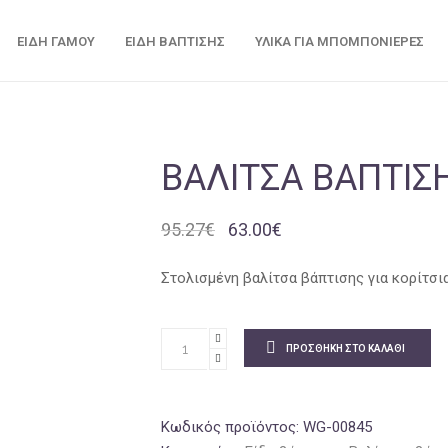
ΕΊΔΗ ΓΆΜΟΥ
ΕΊΔΗ ΒΆΠΤΙΣΗΣ
ΥΛΙΚΆ ΓΙΑ ΜΠΟΜΠΟΝΙΈΡΕΣ
ΒΑΛΊΤΣΑ ΒΆΠΤΙΣ
Original
Η
95.27
€
63.00
€
price
τρέχουσα
was:
τιμή
Στολισμένη βαλίτσα βάπτισης για κορίτσι
95.27€.
είναι:
63.00€.
ΠΡΟΣΘΉΚΗ ΣΤΟ ΚΑΛΆΘΙ
Κωδικός προϊόντος:
WG-00845