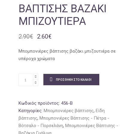
ΒΆΠΤΙΣΗΣ ΒΑΖΆΚΙ
ΜΠΙΖΟΥΤΙΈΡΑ
2.90
€
2.60
€
Original
Η
price
τρέχουσα
was:
τιμή
Μπομπονιέρες βάπτισης βαζάκι μπιζουτιέρα σε
2.90€.
είναι:
υπέροχα χρώματα
2.60€.
ΠΡΟΣΘΉΚΗ ΣΤΟ ΚΑΛΆΘΙ
Κωδικός προϊόντος:
456-B
Κατηγορίες:
Μπομπονιέρες βάπτισης
,
Είδη
βάπτισης
,
Μπομπονιέρες Βάπτισης - Πέτρα -
Βότσαλο - Πορσελάνη
,
Μπομπονιέρες Βάπτισης -
Βαζάκια Γυάλινα